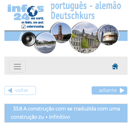
voltar
adiante
33.8 A construção com se traduzida com uma
construção zu + infinitivo