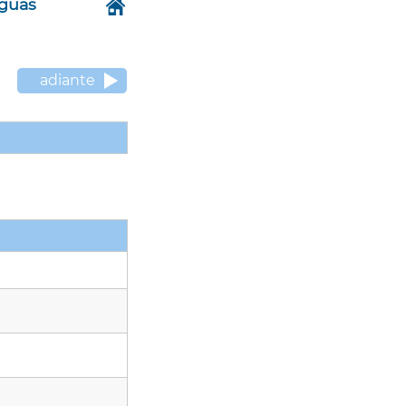
nguas
adiante