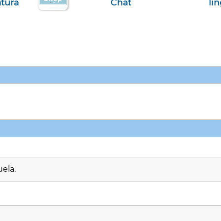
atura
Chat
li
ela.