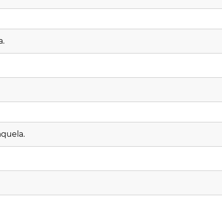
a.
quela.