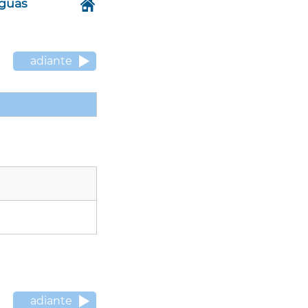
nguas
adiante
adiante