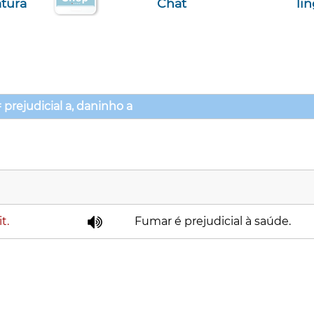
atura
Chat
li
 prejudicial a, daninho a
it
.
Fumar é prejudicial à saúde.