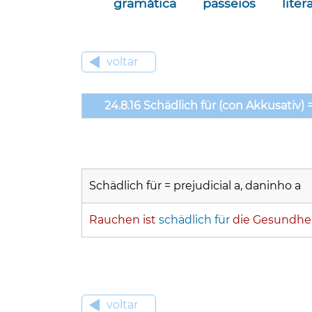
gramática
passeios
liter
voltar
24.8.16 Schädlich für (con Akkusativ) =
Schädlich für = prejudicial a, daninho a
Rauchen ist
schädlich
für
die Gesundhe
voltar