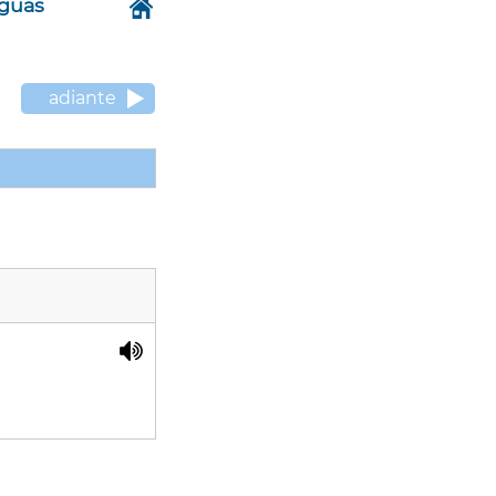
nguas
adiante