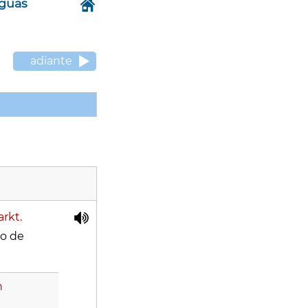
nguas
adiante
arkt.
do de
n