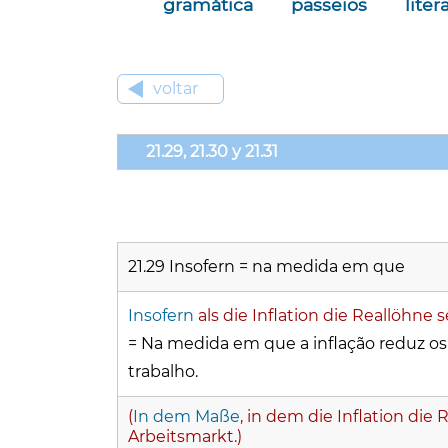
gramática
passeios
liter
voltar
21.29, 21.30 y 21.31
21.29 Insofern = na medida em que
Insofern
als die Inflation die Reallöhne 
=
Na medida em que a inflação reduz os s
trabalho.
(
In dem Maße
, in dem die Inflation die
Arbeitsmarkt.)