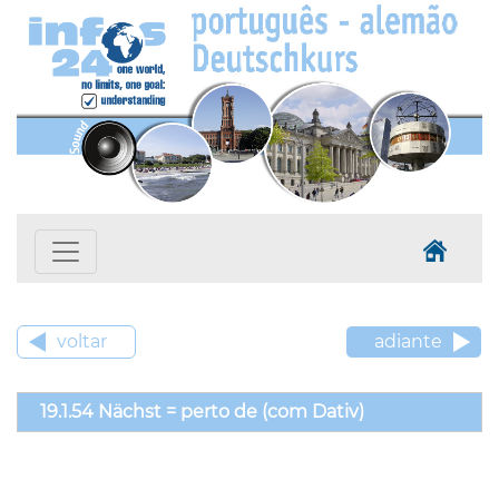
voltar
adiante
19.1.54 Nächst = perto de (com Dativ)