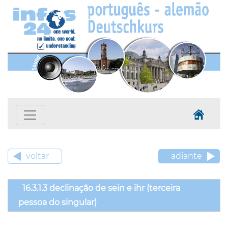
voltar
adiante
16.3.1.3 declinação de sein e ihr (terceira
pessoa do singular)