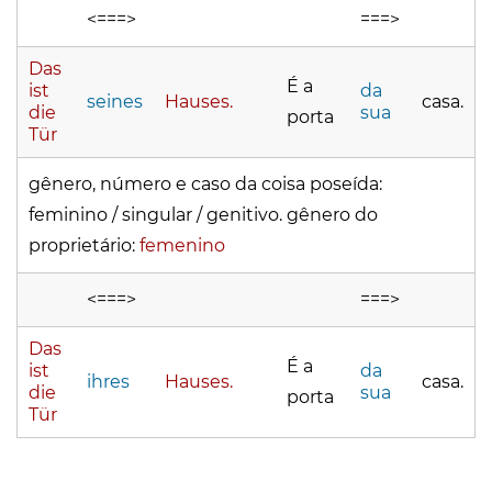
<===>
===>
Das
É a
ist
da
seines
Hauses.
casa.
die
sua
porta
Tür
gênero, número e caso da coisa poseída:
feminino / singular / genitivo. gênero do
proprietário:
femenino
<===>
===>
Das
É a
ist
da
ihres
Hauses.
casa.
die
sua
porta
Tür