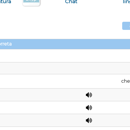
atura
Chat
li
orreta
che