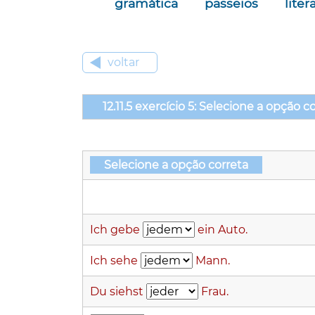
gramática
passeios
liter
voltar
12.11.5 exercício 5: Selecione a opção c
Selecione a opção correta
Ich gebe
ein Auto.
Ich sehe
Mann.
Du siehst
Frau.