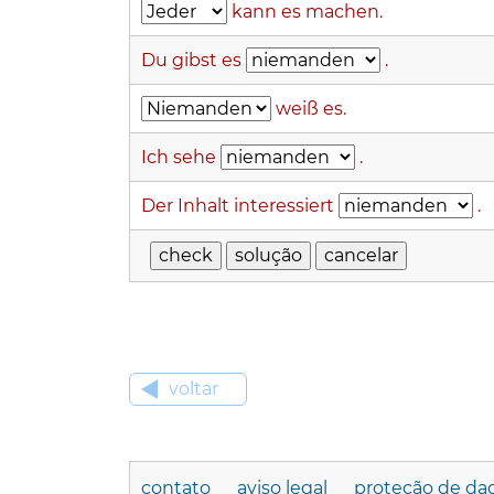
kann es machen.
Du gibst es
.
weiß es.
Ich sehe
.
Der Inhalt interessiert
.
voltar
contato
aviso legal
proteção de da