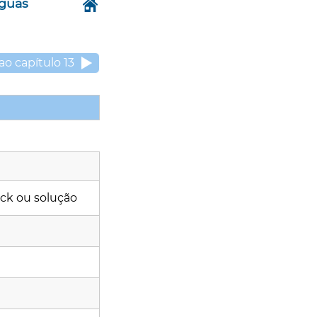
nguas
ao capítulo 13
ck ou solução